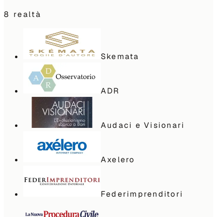
8
realtà
Skemata
ADR
Audaci e Visionari
Axelero
Federimprenditori