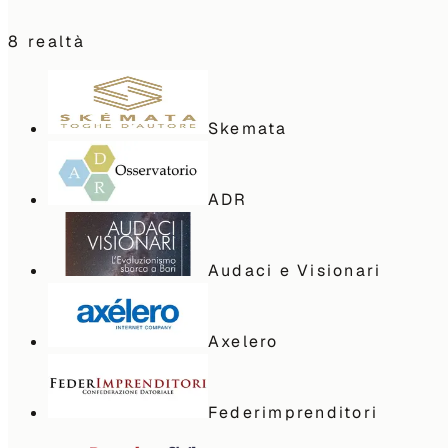
8
realtà
Skemata
ADR
Audaci e Visionari
Axelero
Federimprenditori