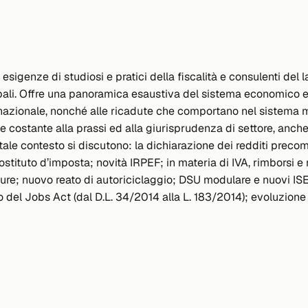
igenze di studiosi e pratici della fiscalità e consulenti del la
pali. Offre una panoramica esaustiva del sistema economico e de
nternazionale, nonché alle ricadute che comportano nel sistema
 costante alla prassi ed alla giurisprudenza di settore, anch
tale contesto si discutono: la dichiarazione dei redditi precompi
ostituto d’imposta; novità IRPEF; in materia di IVA, rimborsi e
losure; nuovo reato di autoriciclaggio; DSU modulare e nuovi I
o del Jobs Act (dal D.L. 34/2014 alla L. 183/2014); evoluzione 