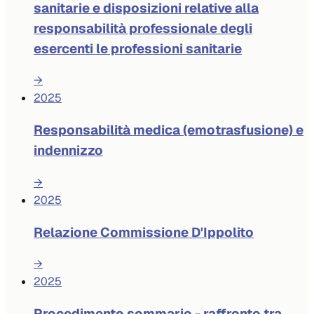
sanitarie e disposizioni relative alla
responsabilità professionale degli
esercenti le professioni sanitarie
→
2025
Responsabilità medica (emotrasfusione) e
indennizzo
→
2025
Relazione Commissione D'Ippolito
→
2025
Procedimento sommario - raffronto tra