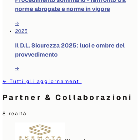
norme abrogate e norme in vigore
→
2025
Il D.L. Sicurezza 2025: luci e ombre del
provvedimento
→
←
Tutti gli aggiornamenti
Partner & Collaborazioni
8
realtà