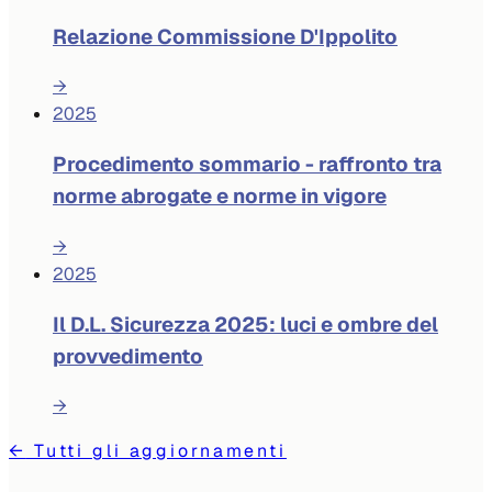
Relazione Commissione D'Ippolito
→
2025
Procedimento sommario - raffronto tra
norme abrogate e norme in vigore
→
2025
Il D.L. Sicurezza 2025: luci e ombre del
provvedimento
→
←
Tutti gli aggiornamenti