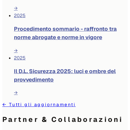
→
2025
Procedimento sommario - raffronto tra
norme abrogate e norme in vigore
→
2025
Il D.L. Sicurezza 2025: luci e ombre del
provvedimento
→
←
Tutti gli aggiornamenti
Partner & Collaborazioni