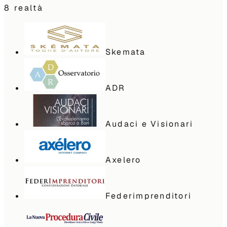
8
realtà
Skemata
ADR
Audaci e Visionari
Axelero
Federimprenditori