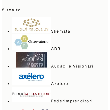
8
realtà
Skemata
ADR
Audaci e Visionari
Axelero
Federimprenditori