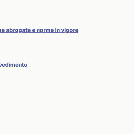
e abrogate e norme in vigore
ovvedimento