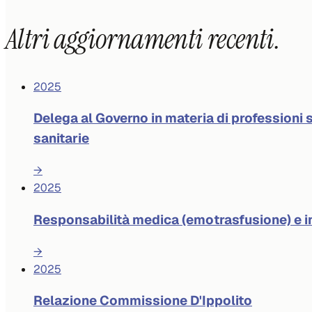
Altri aggiornamenti recenti.
2025
Delega al Governo in materia di professioni s
sanitarie
→
2025
Responsabilità medica (emotrasfusione) e 
→
2025
Relazione Commissione D'Ippolito