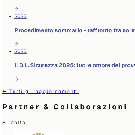
→
2025
Procedimento sommario - raffronto tra norm
→
2025
Il D.L. Sicurezza 2025: luci e ombre del pr
→
←
Tutti gli aggiornamenti
Partner & Collaborazioni
8
realtà