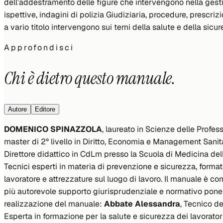
dell’addestramento delle figure che intervengono nella gestion
ispettive, indagini di polizia Giudiziaria, procedure, prescrizi
a vario titolo intervengono sui temi della salute e della sicur
Approfondisci
Chi è dietro questo manuale.
Autore
Editore
DOMENICO SPINAZZOLA
, laureato in Scienze delle Profe
master di 2° livello in Diritto, Economia e Management Sanita
Direttore didattico in CdLm presso la Scuola di Medicina dell’U
Tecnici esperti in materia di prevenzione e sicurezza, format
lavoratore e attrezzature sul luogo di lavoro. Il manuale è co
più autorevole supporto giurisprudenziale e normativo ponen
realizzazione del manuale:
Abbate Alessandra
, Tecnico d
Esperta in formazione per la salute e sicurezza dei lavorator