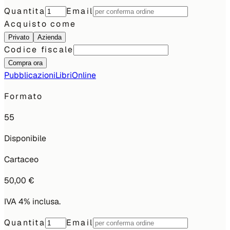
Quantita
Email
Acquisto come
Privato
Azienda
Codice fiscale
Compra ora
Pubblicazioni
Libri
Online
Formato
55
Disponibile
Cartaceo
50,00 €
IVA 4% inclusa.
Quantita
Email