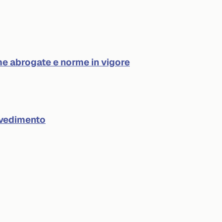
e abrogate e norme in vigore
ovvedimento