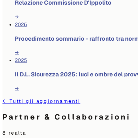
Relazione Commissione D'Ippolito
→
2025
Procedimento sommario - raffronto tra norm
→
2025
Il D.L. Sicurezza 2025: luci e ombre del pr
→
←
Tutti gli aggiornamenti
Partner & Collaborazioni
8
realtà