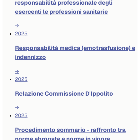
responsabilità professionale degli
esercenti le professioni sanitarie
→
2025
Responsabilità medica (emotrasfusione) e
indennizzo
→
2025
Relazione Commissione D'Ippolito
→
2025
Procedimento sommario - raffronto tra
norme abrogate e norme in vigore