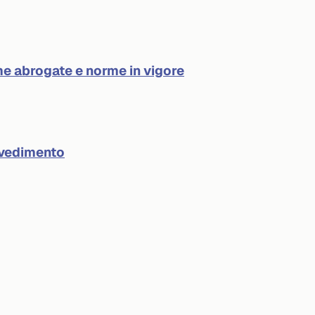
e abrogate e norme in vigore
ovvedimento