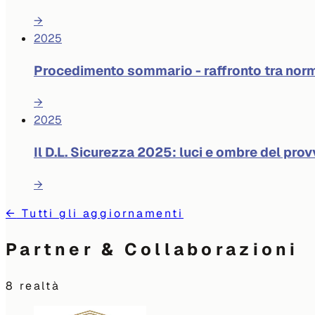
→
2025
Procedimento sommario - raffronto tra norm
→
2025
Il D.L. Sicurezza 2025: luci e ombre del pr
→
←
Tutti gli aggiornamenti
Partner & Collaborazioni
8
realtà