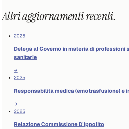
Altri aggiornamenti recenti.
2025
Delega al Governo in materia di professioni s
sanitarie
→
2025
Responsabilità medica (emotrasfusione) e 
→
2025
Relazione Commissione D'Ippolito