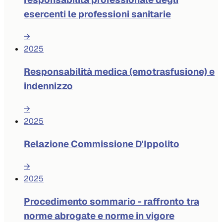
esercenti le professioni sanitarie
→
2025
Responsabilità medica (emotrasfusione) e
indennizzo
→
2025
Relazione Commissione D'Ippolito
→
2025
Procedimento sommario - raffronto tra
norme abrogate e norme in vigore