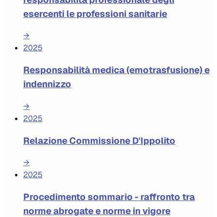
esercenti le professioni sanitarie
→
2025
Responsabilità medica (emotrasfusione) e
indennizzo
→
2025
Relazione Commissione D'Ippolito
→
2025
Procedimento sommario - raffronto tra
norme abrogate e norme in vigore