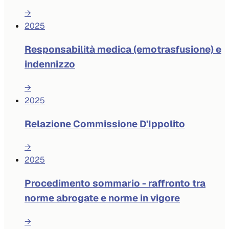
→
2025
Responsabilità medica (emotrasfusione) e
indennizzo
→
2025
Relazione Commissione D'Ippolito
→
2025
Procedimento sommario - raffronto tra
norme abrogate e norme in vigore
→