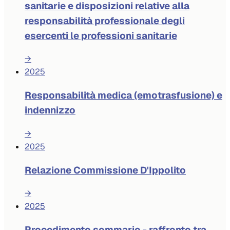
sanitarie e disposizioni relative alla
responsabilità professionale degli
esercenti le professioni sanitarie
→
2025
Responsabilità medica (emotrasfusione) e
indennizzo
→
2025
Relazione Commissione D'Ippolito
→
2025
Procedimento sommario - raffronto tra