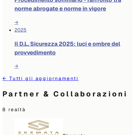
norme abrogate e norme in vigore
→
2025
Il D.L. Sicurezza 2025: luci e ombre del
provvedimento
→
←
Tutti gli aggiornamenti
Partner & Collaborazioni
8
realtà