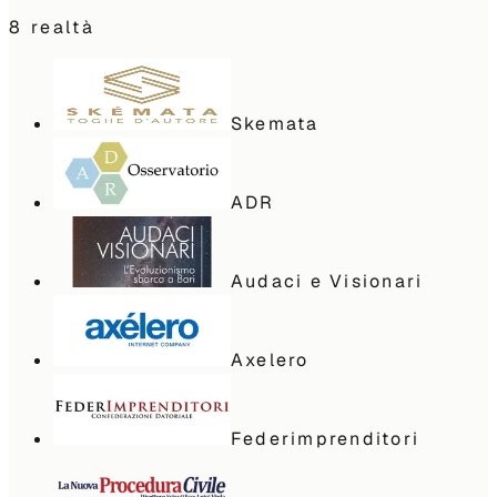
8
realtà
Skemata
ADR
Audaci e Visionari
Axelero
Federimprenditori