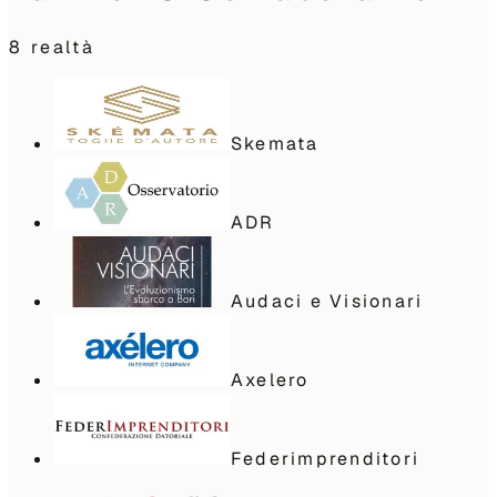
8
realtà
Skemata
ADR
Audaci e Visionari
Axelero
Federimprenditori