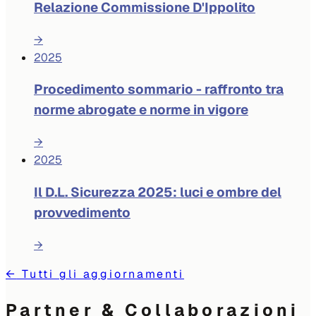
Relazione Commissione D'Ippolito
→
2025
Procedimento sommario - raffronto tra
norme abrogate e norme in vigore
→
2025
Il D.L. Sicurezza 2025: luci e ombre del
provvedimento
→
←
Tutti gli aggiornamenti
Partner & Collaborazioni