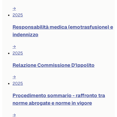
→
2025
Responsabilità medica (emotrasfusione) e
indennizzo
→
2025
Relazione Commissione D'Ippolito
→
2025
Procedimento sommario - raffronto tra
norme abrogate e norme in vigore
→