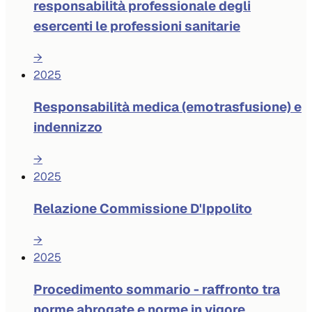
responsabilità professionale degli
esercenti le professioni sanitarie
→
2025
Responsabilità medica (emotrasfusione) e
indennizzo
→
2025
Relazione Commissione D'Ippolito
→
2025
Procedimento sommario - raffronto tra
norme abrogate e norme in vigore