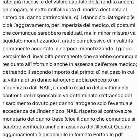
ratei già riscossi e del valore capitale della rendita ancora
da erogare, al netto dell’aliquota di rendita destinata al
ristoro del danno patrimoniale; c) il danno c.d. iatrogeno (e
cioè l’aggravamento, per imperizia del medico, di postumi
che comunque sarebbero residuati, ma in minor misura) va
liquidato monetizzando il grado complessivo di invalidità
permanente accertato
in corpore
; monetizzando il grado
verosimile di invalidità permanente che sarebbe comunque
residuato all’infortunio anche in assenza dell’errore medico;
detraendo il secondo importo dal primo; d) nel caso in cui
la vittima di un danno iatrogeno abbia percepito un
indennizzo dall’INAIL, il credito residuo della vittima nei
confronti del responsabile va determinato sottraendo dal
risarcimento dovuto per danno iatrogeno solo l’eventuale
eccedenza dell’indennizzo INAIL rispetto al controvalore
monetario del danno-base (cioè il danno che comunque si
sarebbe verificato anche in assenza dell’illecito). Questo
aggiornamento è disponibile in formato Portabile pdf