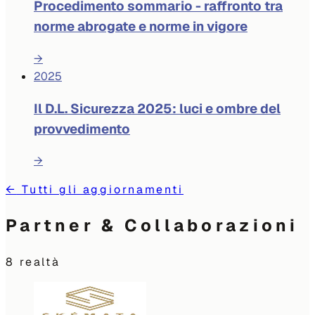
Procedimento sommario - raffronto tra
norme abrogate e norme in vigore
→
2025
Il D.L. Sicurezza 2025: luci e ombre del
provvedimento
→
←
Tutti gli aggiornamenti
Partner & Collaborazioni
8
realtà