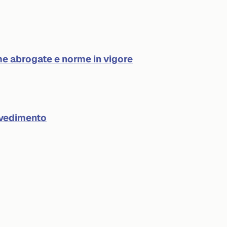
e abrogate e norme in vigore
ovvedimento