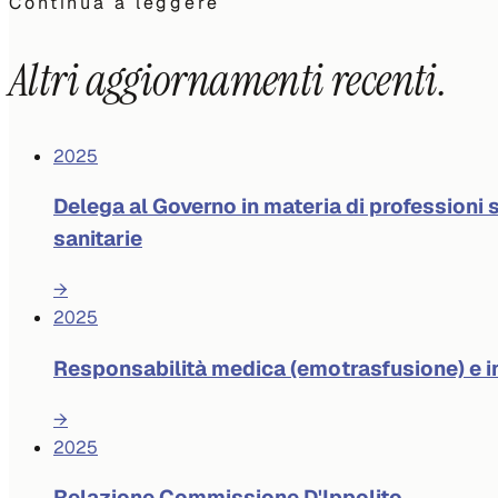
Continua a leggere
Altri aggiornamenti recenti.
2025
Delega al Governo in materia di professioni s
sanitarie
→
2025
Responsabilità medica (emotrasfusione) e 
→
2025
Relazione Commissione D'Ippolito