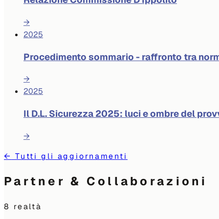
→
2025
Procedimento sommario - raffronto tra norm
→
2025
Il D.L. Sicurezza 2025: luci e ombre del pr
→
←
Tutti gli aggiornamenti
Partner & Collaborazioni
8
realtà