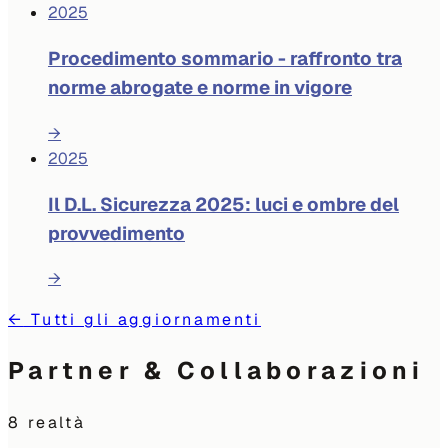
2025
Procedimento sommario - raffronto tra
norme abrogate e norme in vigore
→
2025
Il D.L. Sicurezza 2025: luci e ombre del
provvedimento
→
←
Tutti gli aggiornamenti
Partner & Collaborazioni
8
realtà