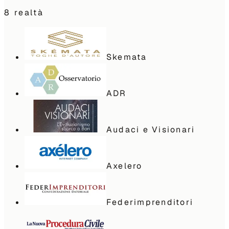
8
realtà
Skemata
ADR
Audaci e Visionari
Axelero
Federimprenditori