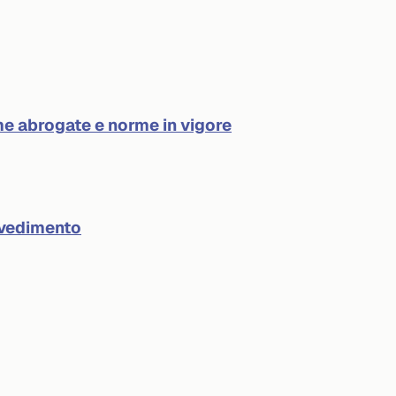
e abrogate e norme in vigore
ovvedimento