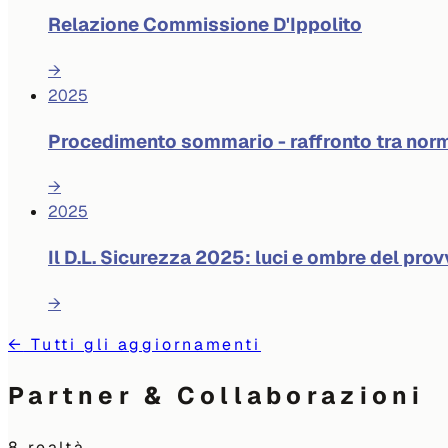
Relazione Commissione D'Ippolito
→
2025
Procedimento sommario - raffronto tra norm
→
2025
Il D.L. Sicurezza 2025: luci e ombre del pr
→
←
Tutti gli aggiornamenti
Partner & Collaborazioni
8
realtà