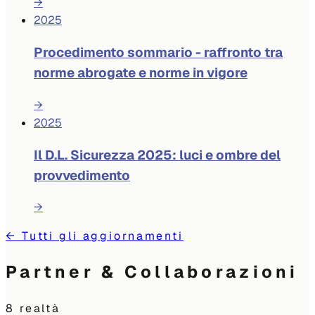
→
2025
Procedimento sommario - raffronto tra
norme abrogate e norme in vigore
→
2025
Il D.L. Sicurezza 2025: luci e ombre del
provvedimento
→
←
Tutti gli aggiornamenti
Partner & Collaborazioni
8
realtà