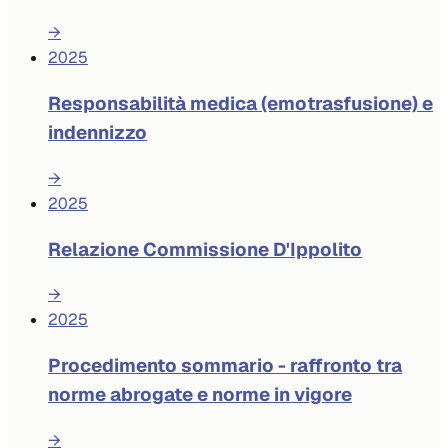
→
2025
Responsabilità medica (emotrasfusione) e
indennizzo
→
2025
Relazione Commissione D'Ippolito
→
2025
Procedimento sommario - raffronto tra
norme abrogate e norme in vigore
→