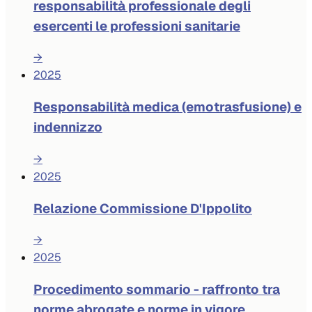
responsabilità professionale degli
esercenti le professioni sanitarie
→
2025
Responsabilità medica (emotrasfusione) e
indennizzo
→
2025
Relazione Commissione D'Ippolito
→
2025
Procedimento sommario - raffronto tra
norme abrogate e norme in vigore