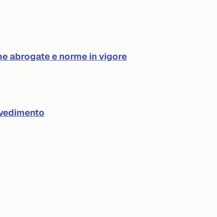
e abrogate e norme in vigore
ovvedimento