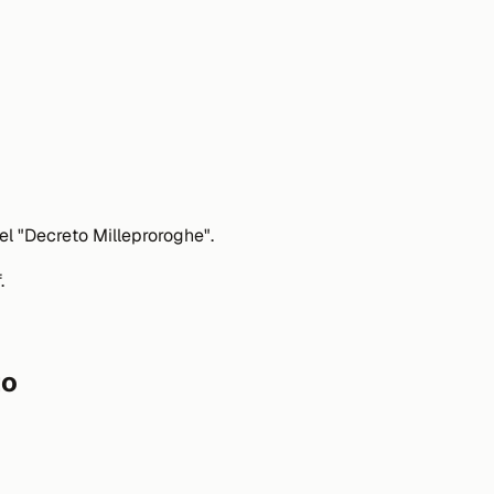
del "Decreto Milleproroghe".
.
to