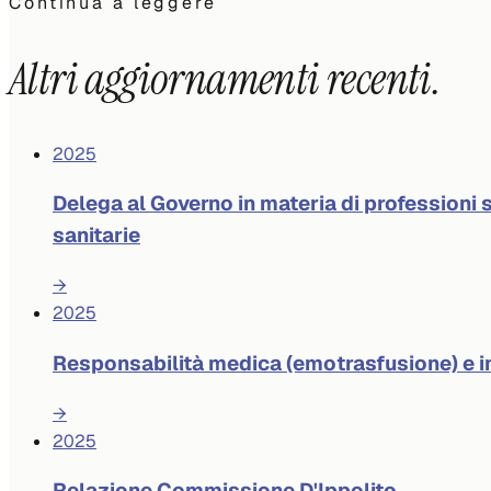
Continua a leggere
Altri aggiornamenti recenti.
2025
Delega al Governo in materia di professioni s
sanitarie
→
2025
Responsabilità medica (emotrasfusione) e 
→
2025
Relazione Commissione D'Ippolito