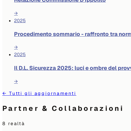
→
2025
Procedimento sommario - raffronto tra norm
→
2025
Il D.L. Sicurezza 2025: luci e ombre del pr
→
←
Tutti gli aggiornamenti
Partner & Collaborazioni
8
realtà