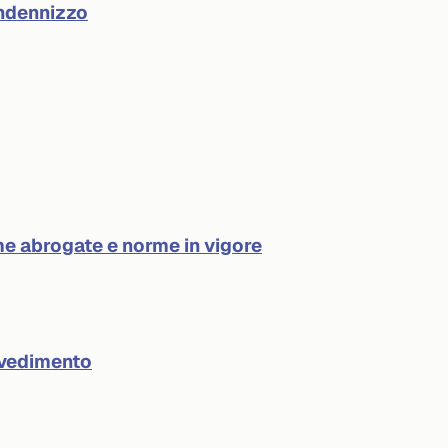
indennizzo
e abrogate e norme in vigore
ovvedimento