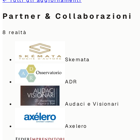
←
Tutti gli aggiornamenti
Partner & Collaborazioni
8
realtà
Skemata
ADR
Audaci e Visionari
Axelero