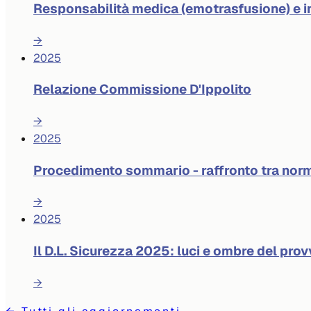
Responsabilità medica (emotrasfusione) e 
→
2025
Relazione Commissione D'Ippolito
→
2025
Procedimento sommario - raffronto tra norm
→
2025
Il D.L. Sicurezza 2025: luci e ombre del pr
→