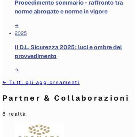
Procedimento sommario - raffronto tra
norme abrogate e norme in vigore
→
2025
Il D.L. Sicurezza 2025: luci e ombre del
provvedimento
→
←
Tutti gli aggiornamenti
Partner & Collaborazioni
8
realtà