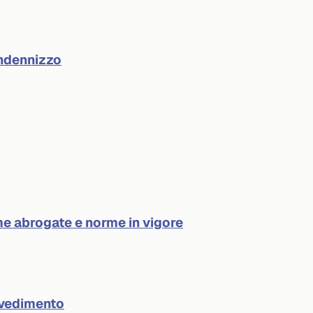
indennizzo
e abrogate e norme in vigore
ovvedimento