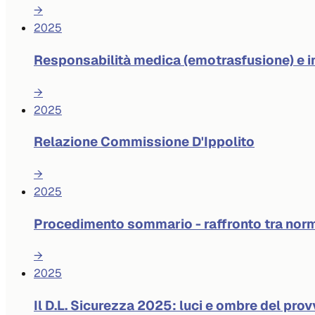
→
2025
Responsabilità medica (emotrasfusione) e 
→
2025
Relazione Commissione D'Ippolito
→
2025
Procedimento sommario - raffronto tra norm
→
2025
Il D.L. Sicurezza 2025: luci e ombre del pr