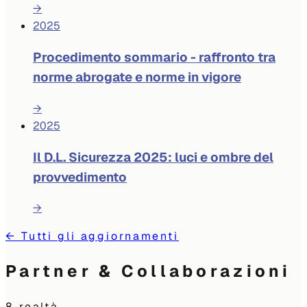
→
2025
Procedimento sommario - raffronto tra
norme abrogate e norme in vigore
→
2025
Il D.L. Sicurezza 2025: luci e ombre del
provvedimento
→
←
Tutti gli aggiornamenti
Partner & Collaborazioni
8
realtà