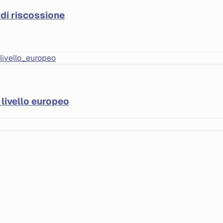
 di riscossione
 livello europeo