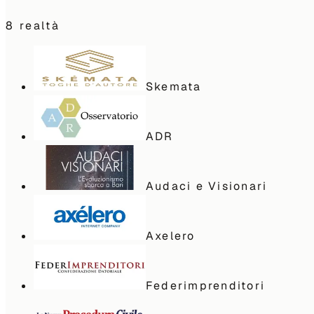
8
realtà
Skemata
ADR
Audaci e Visionari
Axelero
Federimprenditori